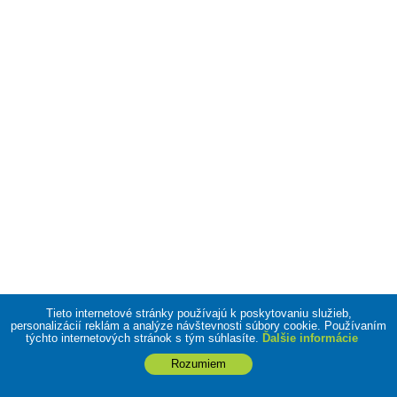
Tieto internetové stránky používajú k poskytovaniu služieb,
personalizácií reklám a analýze návštevnosti súbory cookie. Používaním
týchto internetových stránok s tým súhlasíte.
Ďalšie informácie
Rozumiem