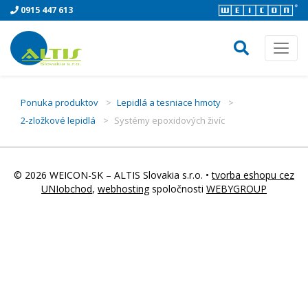
0915 447 613
Ponuka produktov
>
Lepidlá a tesniace hmoty
>
2-zložkové lepidlá
>
Systémy epoxidových živíc
© 2026 WEICON-SK – ALTIS Slovakia s.r.o. •
tvorba eshopu cez
UNIobchod
,
webhosting
spoločnosti
WEBYGROUP